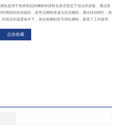
空滚揉机是用于肉类制品的腌制和原料在真空状态下混合的设备，通过真
的纤维组织拉张疏松，使常压腌制变成为负压腌制，通过转动摔打，使
，在恒定的温度条件下，使自然腌制变为强化腌制，提高了工作效率。
点击收藏