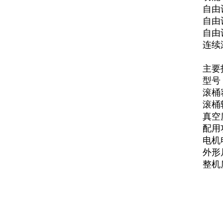
自由
自由
自由
连续
主要
型号
滚桶
滚桶转
真空度
配用功
电机
外形尺
整机