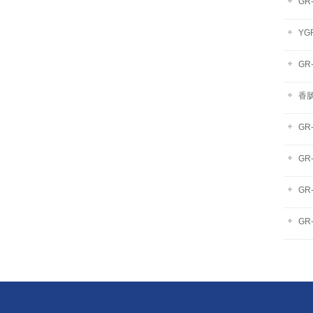
GR
YG
G
香
GR
GR
GR
GR