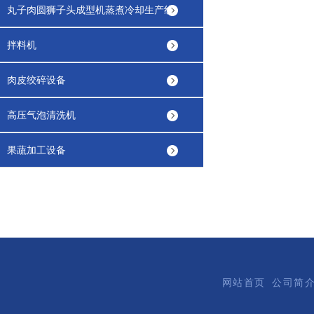
丸子肉圆狮子头成型机蒸煮冷却生产线
拌料机
肉皮绞碎设备
高压气泡清洗机
果蔬加工设备
网站首页
公司简