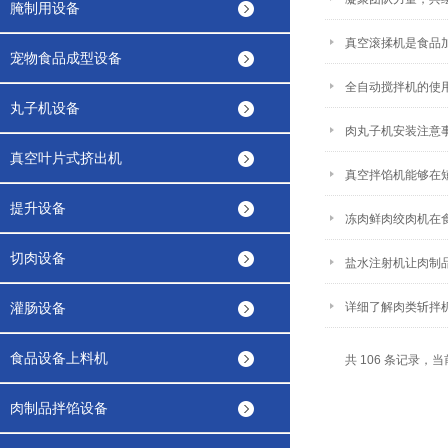
腌制用设备
真空滚揉机是食品
宠物食品成型设备
全自动搅拌机的使
丸子机设备
肉丸子机安装注意
真空叶片式挤出机
真空拌馅机能够在
提升设备
冻肉鲜肉绞肉机在
切肉设备
盐水注射机让肉制
灌肠设备
详细了解肉类斩拌
食品设备上料机
共 106 条记录，当前 
肉制品拌馅设备