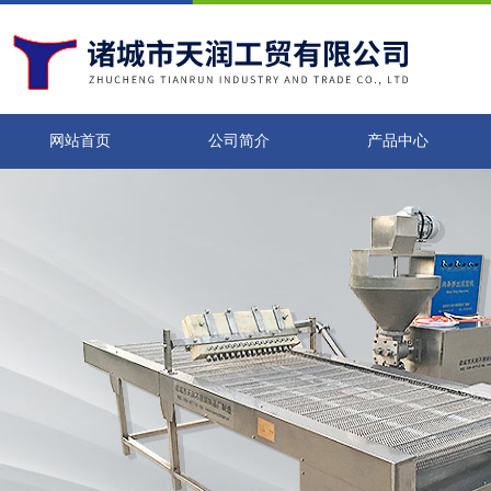
网站首页
公司简介
产品中心